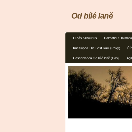
Od bílé laně
O nás / About us
Dalmatini / Dalmati
Kassiopea The Best Raul (Roxy)
Čín
Cassablanca Od bílé laně (Casi)
Agil