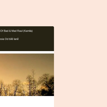
 Of Bad & Mad Raul (Kamila)
sia Od bílé laně