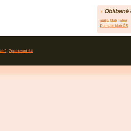
Oblíbené
agility klub Tábor
Dalmatin klub ČR
sah?
|
Zpracování dat