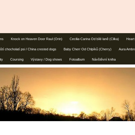
ans
Knock on Heaven Door Raul (Orin)
Cecilia-Carina Od bílé laně (Cilka)
Heart
ští chocholatí psi / China crested dogs
Baby Cherr Od Chlpíků (Cherry)
Aura Ambro
ity
Coursing
Výstavy / Dog shows
Fotoalbum
Návštěvní kniha