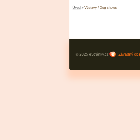
Úvod
»
Výstavy / Dog shows
© 2025 eStránky.cz
|
Závadný ob