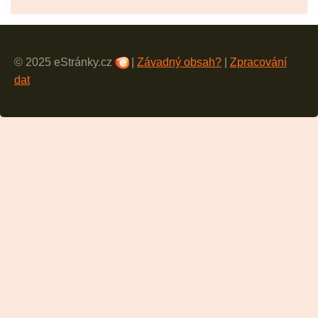
© 2025 eStránky.cz
|
Závadný obsah?
|
Zpracování
dat