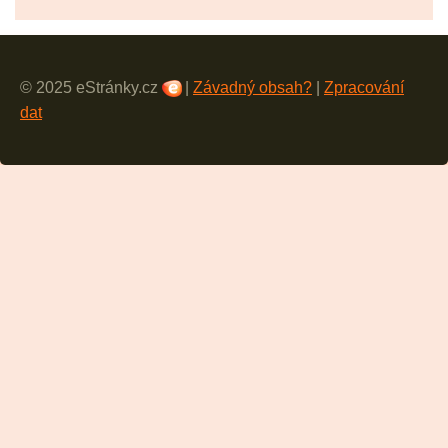
© 2025 eStránky.cz
|
Závadný obsah?
|
Zpracování
dat